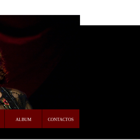
ALBUM
CONTACTOS