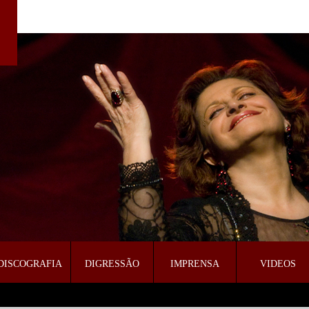
DISCOGRAFIA
DIGRESSÃO
IMPRENSA
VIDEOS